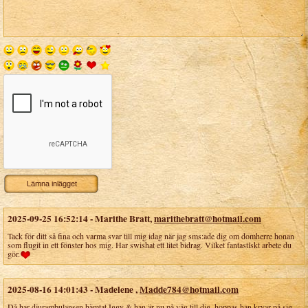
2025-09-25 16:52:14
-
Marithe Bratt
,
marithebratt@hotmail.com
Tack för ditt så fina och varma svar till mig idag när jag sms:ade dig om domherre honan
som flugit in ett fönster hos mig. Har swishat ett litet bidrag. Vilket fantastiskt arbete du
gör.
2025-08-16 14:01:43
-
Madelene
,
Madde784@hotmail.com
Då har djurambulansen hämtat Iggy & han är nu på väg till dig, hoppas han kryar på sig