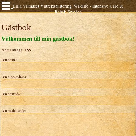
Lilla Vilthuset Viltrehabilitering, Wildlife - Intensive Care &
Rehab Sweden
Gästbok
Välkommen till min gästbok!
158
Antal inlägg:
Ditt namn:
Din e-postadress:
Din hemsida:
Ditt meddelande: