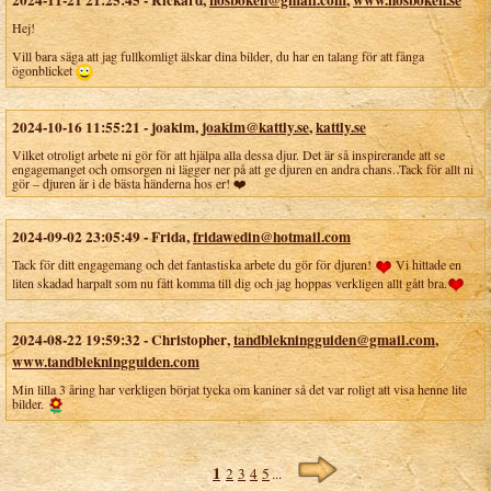
2024-11-21 21:25:45
-
Rickard
,
nosboken@gmail.com
,
www.nosboken.se
Hej!
Vill bara säga att jag fullkomligt älskar dina bilder, du har en talang för att fånga
ögonblicket
2024-10-16 11:55:21
-
joakim
,
joakim@kattly.se
,
kattly.se
Vilket otroligt arbete ni gör för att hjälpa alla dessa djur. Det är så inspirerande att se
engagemanget och omsorgen ni lägger ner på att ge djuren en andra chans. Tack för allt ni
gör – djuren är i de bästa händerna hos er! ❤️
2024-09-02 23:05:49
-
Frida
,
fridawedin@hotmail.com
Tack för ditt engagemang och det fantastiska arbete du gör för djuren!
Vi hittade en
liten skadad harpalt som nu fått komma till dig och jag hoppas verkligen allt gått bra.
2024-08-22 19:59:32
-
Christopher
,
tandblekningguiden@gmail.com
,
www.tandblekningguiden.com
Min lilla 3 åring har verkligen börjat tycka om kaniner så det var roligt att visa henne lite
bilder.
1
2
3
4
5
...