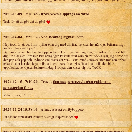
2025-05-09 17:18:48
-
Bros
,
www.clippings.me/bros
Tack för att du gör det du gör!
2025-04-04 13:22:52
-
Nea
,
neamag@gmail.com
Hej, tack för att det finns hjältar som dig med din fina verksamhet när djur befinner sig i
nöd och behöver hjälp!
Djurambulansen har hämtat upp en liten ekorrunge hos mig idag för vidare transport till
dig. En stackare som min katt antagligen kastade runt som en trasdocka igår, jag hörde hur
den pep och pep och undrade vad tusan det var... Omtumlad stackare men tror den är helt
oskadd, den har den legat inlindad i en fleecefilt en glasslåda i natt, tills den blev
uppplockad av djurambulansen idag. Hoppas den klarar sig nu. TACK
2024-12-15 17:40:20
-
Travis
,
finansexperten.se/lan/en-guide-om-
semesterlan-for-...
Vilken bra grej!!
2024-11-24 15:38:06
-
Anna
,
www.realitytopp.se
Ett sådant fantastiskt initiativ, väldigt inspirerande!